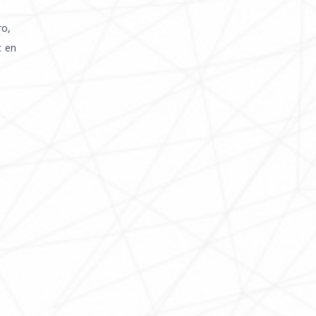
ro,
c en